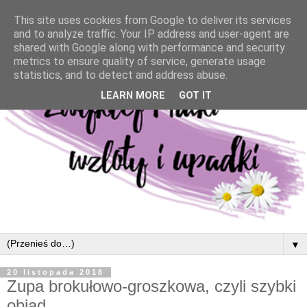
This site uses cookies from Google to deliver its services
and to analyze traffic. Your IP address and user-agent are
shared with Google along with performance and security
metrics to ensure quality of service, generate usage
statistics, and to detect and address abuse.
LEARN MORE
GOT IT
▼
20 listopada 2018
Zupa brokułowo-groszkowa, czyli szybki
obiad