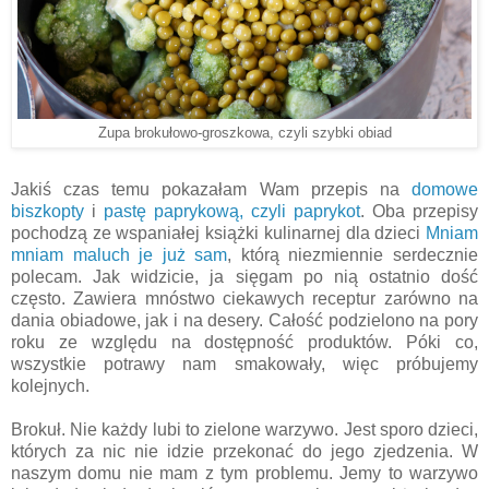
Zupa brokułowo-groszkowa, czyli szybki obiad
Jakiś czas temu pokazałam Wam przepis na
domowe
biszkopty
i
pastę paprykową, czyli paprykot
. Oba przepisy
pochodzą ze wspaniałej książki kulinarnej dla dzieci
Mniam
mniam maluch je już sam
, którą niezmiennie serdecznie
polecam. Jak widzicie, ja sięgam po nią ostatnio dość
często. Zawiera mnóstwo ciekawych receptur zarówno na
dania obiadowe, jak i na desery. Całość podzielono na pory
roku ze względu na dostępność produktów. Póki co,
wszystkie potrawy nam smakowały, więc próbujemy
kolejnych.
Brokuł. Nie każdy lubi to zielone warzywo. Jest sporo dzieci,
których za nic nie idzie przekonać do jego zjedzenia. W
naszym domu nie mam z tym problemu. Jemy to warzywo