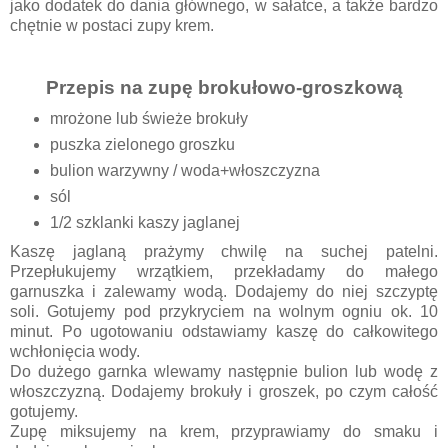
jako dodatek do dania głównego, w sałatce, a także bardzo
chętnie w postaci zupy krem.
Przepis na zupę brokułowo-groszkową
mrożone lub świeże brokuły
puszka zielonego groszku
bulion warzywny / woda+włoszczyzna
sól
1/2 szklanki kaszy jaglanej
Kaszę jaglaną prażymy chwilę na suchej patelni.
Przepłukujemy wrzątkiem, przekładamy do małego
garnuszka i zalewamy wodą. Dodajemy do niej szczyptę
soli. Gotujemy pod przykryciem na wolnym ogniu ok. 10
minut. Po ugotowaniu odstawiamy kaszę do całkowitego
wchłonięcia wody.
Do dużego garnka wlewamy następnie bulion lub wodę z
włoszczyzną. Dodajemy brokuły i groszek, po czym całość
gotujemy.
Zupę miksujemy na krem, przyprawiamy do smaku i