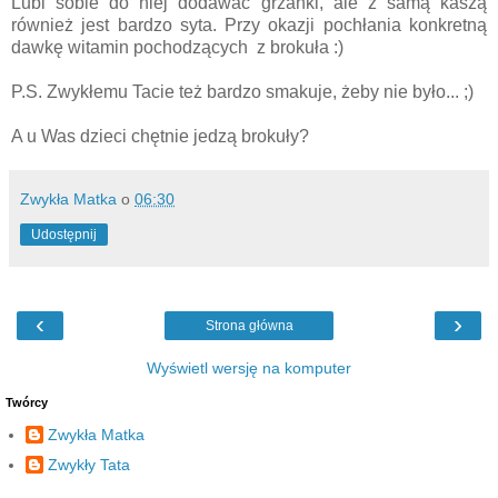
Lubi sobie do niej dodawać grzanki, ale z samą kaszą
również jest bardzo syta. Przy okazji pochłania konkretną
dawkę witamin pochodzących z brokuła :)
P.S. Zwykłemu Tacie też bardzo smakuje, żeby nie było... ;)
A u Was dzieci chętnie jedzą brokuły?
Zwykła Matka
o
06:30
Udostępnij
‹
›
Strona główna
Wyświetl wersję na komputer
Twórcy
Zwykła Matka
Zwykły Tata