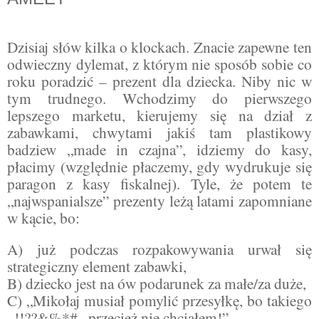
Dzisiaj słów kilka o klockach. Znacie zapewne ten
odwieczny dylemat, z którym nie sposób sobie co
roku poradzić – prezent dla dziecka. Niby nic w
tym trudnego.
Wchodzimy do pierwszego
lepszego marketu, kierujemy się na dział z
zabawkami, chwytami jakiś tam plastikowy
badziew „made in czajna”, idziemy do kasy,
płacimy (względnie płaczemy, gdy wydrukuje się
paragon z kasy fiskalnej). Tyle, że potem te
„najwspanialsze” prezenty leżą latami zapomniane
w kącie, bo:
A) już podczas rozpakowywania urwał się
strategiczny element zabawki,
B) dziecko jest na ów podarunek za małe/za duże,
C) „Mikołaj musiał pomylić przesyłkę, bo takiego
..!!??&%*#.. przecież nie chciałem!”.