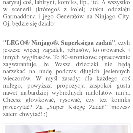
narysuj coś, labirynt, komiks, itp., itd. A wszystko
w scenerii (któregoś z kolei) ataku oddziału
Garmaddona i jego Generałów na Ninjago City.
Oj, będzie się działo!
"LEGO® Ninjago®. Superksięga zadań
”
, czyli
jeszcze więcej zagadek, rebusów, kolorowanek i
innych wygibasów. To 80-stronicowe opracowanie
zagwarantuje, że Wasze dzieciaki nie będą
narzekać na nudę podczas długich jesiennych
wieczorów. W myśl zasady: dla każdego coś
miłego, powyższa propozycja zaspokoi gusta
nawet najbardziej wybrednych małolatów ninja.
Chcesz główkować, rysować, czy też komiks
przeczytać? Za „Super Księgę Zadań” możesz
zatem chwytać!
:)