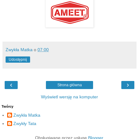
Zwykła Matka
o
07:00
Udostępnij
‹
›
Strona główna
Wyświetl wersję na komputer
Twórcy
Zwykła Matka
Zwykły Tata
Obsługiwane przez usługę
Blogger
.