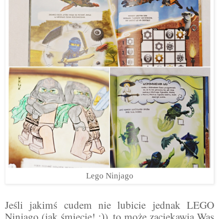
Lego Ninjago
Jeśli jakimś cudem nie lubicie jednak LEGO
Ninjago (jak śmiecie!
), to może zaciekawią Was
:)