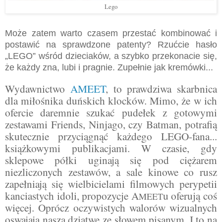
Lego
Może zatem warto czasem przestać kombinować i
postawić na sprawdzone patenty? Rzućcie hasło
„LEGO” wśród dzieciaków, a szybko przekonacie się,
że każdy zna, lubi i pragnie. Zupełnie jak kremówki...
Wydawnictwo
AMEET
, to prawdziwa skarbnica
dla miłośnika duńskich klocków. Mimo, że w ich
ofercie daremnie szukać pudełek z gotowymi
zestawami Friends, Ninjago, czy Batman, potrafią
skutecznie przyciągnąć każdego LEGO-fana...
książkowymi publikacjami. W czasie, gdy
sklepowe półki uginają się pod ciężarem
niezliczonych zestawów, a sale kinowe co rusz
zapełniają się wielbicielami filmowych perypetii
kanciastych idoli, propozycje A
u oferują coś
MEET
więcej. Oprócz oczywistych walorów wizualnych
oswajają naszą dziatwę ze słowem pisanym. I to na