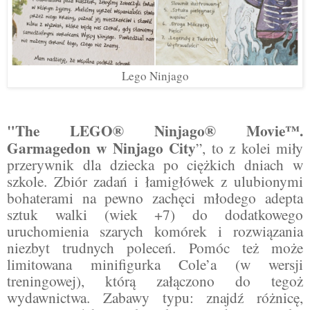
Lego Ninjago
"The LEGO® Ninjago® Movie™.
Garmagedon w Ninjago City
”, to z kolei miły
przerywnik dla dziecka po ciężkich dniach w
szkole. Zbiór zadań i łamigłówek z ulubionymi
bohaterami na pewno zachęci młodego adepta
sztuk walki (wiek +7) do dodatkowego
uruchomienia szarych komórek i rozwiązania
niezbyt trudnych poleceń. Pomóc też może
limitowana minifigurka Cole’a (w wersji
treningowej), którą załączono do tegoż
wydawnictwa. Zabawy typu: znajdź różnicę,