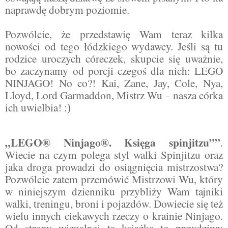
naprawdę dobrym poziomie.
Pozwólcie, że przedstawię Wam teraz kilka
nowości od tego łódzkiego wydawcy. Jeśli są tu
rodzice uroczych córeczek, skupcie się uważnie,
bo zaczynamy od porcji czegoś dla nich: LEGO
NINJAGO! No co?! Kai, Zane, Jay, Cole, Nya,
Lloyd, Lord Garmaddon, Mistrz Wu – nasza córka
ich uwielbia!
:)
„LEGO® Ninjago®. Księga spinjitzu”
”
.
Wiecie na czym polega styl walki Spinjitzu oraz
jaka droga prowadzi do osiągnięcia mistrzostwa?
Pozwólcie zatem przemówić Mistrzowi Wu, który
w niniejszym dzienniku przybliży Wam tajniki
walki, treningu, broni i pojazdów. Dowiecie się też
wielu innych ciekawych rzeczy o krainie Ninjago.
Od strony wizualnej ta książka to prawdziwy