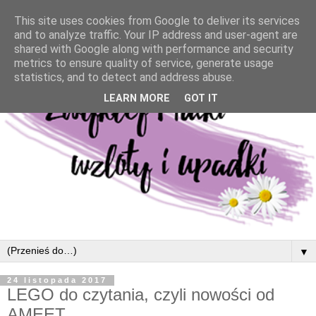
This site uses cookies from Google to deliver its services
and to analyze traffic. Your IP address and user-agent are
shared with Google along with performance and security
metrics to ensure quality of service, generate usage
statistics, and to detect and address abuse.
LEARN MORE
GOT IT
▼
24 listopada 2017
LEGO do czytania, czyli nowości od
AMEET