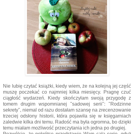
Nie lubię czytać książki, kiedy wiem, że na kolejną jej część
muszę poczekać co najmniej kilka miesięcy. Pragnę czuć
ciągłość wydarzeń. Kiedy skończyłam swoją przygodę z
tomem drugim wspomnianej "sadowej serii": "Rodzinne
sekrety", niemal od razu dostałam szansę na zrecenzowanie
trzeciej odsłony historii, która pojawiła się w księgarniach
zaledwie kilka dni temu. Radość ma była ogromna, bo dzięki
temu miałam możliwość przeczytania ich jedna po drugiej.
Pozwólcie, że pokrótce przedstawię Wam całą serię, gdyż