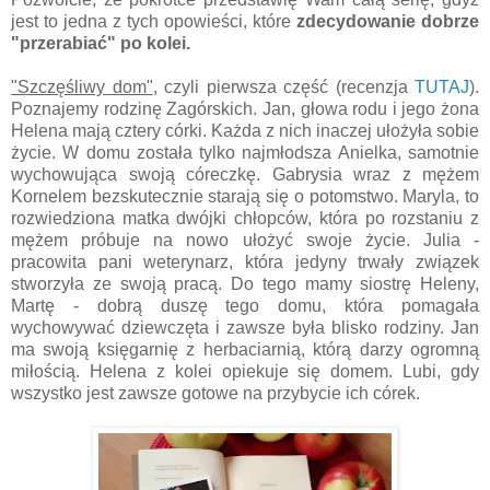
jest to jedna z tych opowieści, które
zdecydowanie dobrze
"przerabiać" po kolei.
"Szczęśliwy dom"
, czyli pierwsza część (recenzja
TUTAJ
).
Poznajemy rodzinę Zagórskich. Jan, głowa rodu i jego żona
Helena mają cztery córki. Każda z nich inaczej ułożyła sobie
życie. W domu została tylko najmłodsza Anielka, samotnie
wychowująca swoją córeczkę. Gabrysia wraz z mężem
Kornelem bezskutecznie starają się o potomstwo. Maryla, to
rozwiedziona matka dwójki chłopców, która po rozstaniu z
mężem próbuje na nowo ułożyć swoje życie. Julia -
pracowita pani weterynarz, która jedyny trwały związek
stworzyła ze swoją pracą. Do tego mamy siostrę Heleny,
Martę - dobrą duszę tego domu, która pomagała
wychowywać dziewczęta i zawsze była blisko rodziny. Jan
ma swoją księgarnię z herbaciarnią, którą darzy ogromną
miłością. Helena z kolei opiekuje się domem. Lubi, gdy
wszystko jest zawsze gotowe na przybycie ich córek.