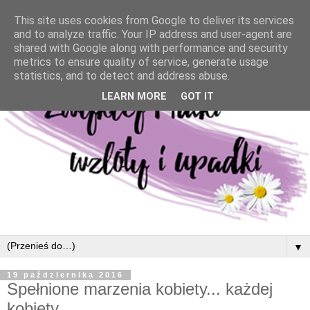
This site uses cookies from Google to deliver its services
and to analyze traffic. Your IP address and user-agent are
shared with Google along with performance and security
metrics to ensure quality of service, generate usage
statistics, and to detect and address abuse.
LEARN MORE
GOT IT
▼
19 października 2016
Spełnione marzenia kobiety... każdej
kobiety