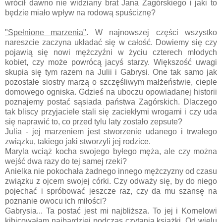
wrócił dawno nie widziany brat Jana Zagórskiego i jaki to
będzie miało wpływ na rodową spuściznę?
"Spełnione marzenia"
. W najnowszej części wszystko
nareszcie zaczyna układać się w całość. Dowiemy się czy
pojawią się nowi mężczyźni w życiu czterech młodych
kobiet, czy może powrócą jacyś starzy. Większość uwagi
skupia się tym razem na Julii i Gabrysi. One tak samo jak
pozostałe siostry marzą o szczęśliwym małżeństwie, cieple
domowego ogniska. Gdzieś na uboczu opowiadanej historii
poznajemy postać sąsiada państwa Zagórskich. Dlaczego
tak bliscy przyjaciele stali się zaciekłymi wrogami i czy uda
się naprawić to, co przed tylu laty zostało zepsute?
Julia - jej marzeniem jest stworzenie udanego i trwałego
związku, takiego jaki stworzyli jej rodzice.
Maryla wciąż kocha swojego byłego męża, ale czy można
wejść dwa razy do tej samej rzeki?
Anielka nie pokochała żadnego innego mężczyzny od czasu
związku z ojcem swojej córki. Czy odważy się, by do niego
pojechać i spróbować jeszcze raz, czy da mu szansę na
poznanie owocu ich miłości?
Gabrysia... Ta postać jest mi najbliższa. To jej i Kornelowi
kibicowałam najbardziej podczas czytania książki. Od wielu