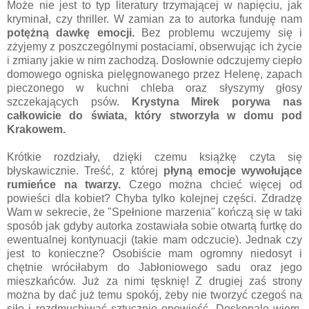
Może nie jest to typ literatury trzymającej w napięciu, jak
kryminał, czy thriller. W zamian za to autorka funduję nam
potężną dawkę emocji.
Bez problemu wczujemy się i
zżyjemy z poszczególnymi postaciami, obserwując ich życie
i zmiany jakie w nim zachodzą. Dosłownie odczujemy ciepło
domowego ogniska pielęgnowanego przez Helenę, zapach
pieczonego w kuchni chleba oraz słyszymy głosy
szczekających psów.
Krystyna Mirek porywa nas
całkowicie do świata, który stworzyła w domu pod
Krakowem.
Krótkie rozdziały, dzięki czemu książkę czyta się
błyskawicznie. Treść, z której
płyną emocje wywołujące
rumieńce na twarzy.
Czego można chcieć więcej od
powieści dla kobiet? Chyba tylko kolejnej części. Zdradzę
Wam w sekrecie, że "Spełnione marzenia" kończą się w taki
sposób jak gdyby autorka zostawiała sobie otwartą furtkę do
ewentualnej kontynuacji (takie mam odczucie). Jednak czy
jest to konieczne? Osobiście mam ogromny niedosyt i
chętnie wróciłabym do Jabłoniowego sadu oraz jego
mieszkańców. Już za nimi tęsknię! Z drugiej zaś strony
można by dać już temu spokój, żeby nie tworzyć czegoś na
siłę i rozdmuchiwać sztucznie opowieść. Doskonale wiem,