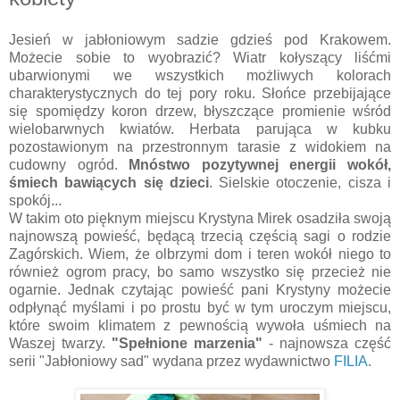
Jesień w jabłoniowym sadzie gdzieś pod Krakowem.
Możecie sobie to wyobrazić? Wiatr kołyszący liśćmi
ubarwionymi we wszystkich możliwych kolorach
charakterystycznych do tej pory roku. Słońce przebijające
się spomiędzy koron drzew, błyszczące promienie wśród
wielobarwnych kwiatów. Herbata parująca w kubku
pozostawionym na przestronnym tarasie z widokiem na
cudowny ogród.
Mnóstwo pozytywnej energii wokół,
śmiech bawiących się dzieci
. Sielskie otoczenie, cisza i
spokój...
W takim oto pięknym miejscu Krystyna Mirek osadziła swoją
najnowszą powieść, będącą trzecią częścią sagi o rodzie
Zagórskich. Wiem, że olbrzymi dom i teren wokół niego to
również ogrom pracy, bo samo wszystko się przecież nie
ogarnie. Jednak czytając powieść pani Krystyny możecie
odpłynąć myślami i po prostu być w tym uroczym miejscu,
które swoim klimatem z pewnością wywoła uśmiech na
Waszej twarzy.
"Spełnione marzenia"
- najnowsza część
serii "Jabłoniowy sad" wydana przez wydawnictwo
FILIA
.