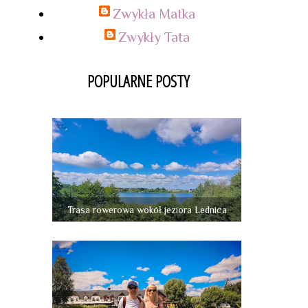
Zwykła Matka
Zwykły Tata
POPULARNE POSTY
Trasa rowerowa wokół jeziora Lednica