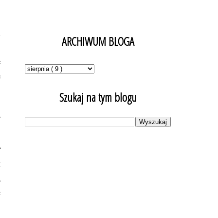
i
ARCHIWUM BLOGA
o
e
e
Szukaj na tym blogu
”
o
r
t
a
c