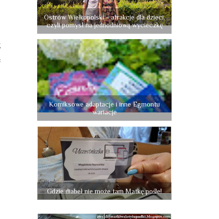
j
u
Ostrów Wielkopolski - atrakcje dla dzieci,
czyli pomysł na jednodniową wycieczkę
j
z
e
o
Komiksowe adaptacje i inne Egmontu
wariacje
Gdzie diabeł nie może tam Matkę pośle!