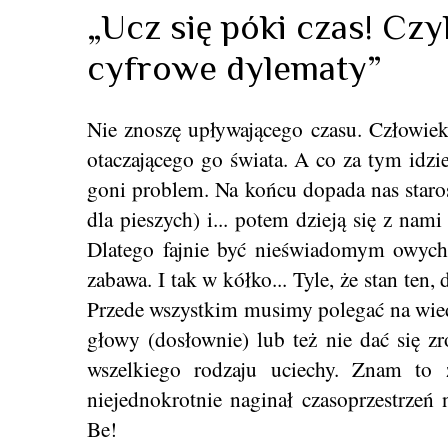
„Ucz się póki czas! Cz
cyfrowe dylematy”
Nie znoszę upływającego czasu. Człowiek 
otaczającego go świata. A co za tym idzi
goni problem. Na końcu dopada nas staro
dla pieszych) i... potem dzieją się z nam
Dlatego fajnie być nieświadomym owych
zabawa. I tak w kółko... Tyle, że stan te
Przede wszystkim musimy polegać na wiedz
głowy (dosłownie) lub też nie dać się z
wszelkiego rodzaju uciechy. Znam to 
niejednokrotnie naginał czasoprzestrzeń n
Be!