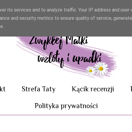
er its services and to analyze traffic. Your IP address and user
ance and security metrics to ensure quality of service, generat
e.
kt
Strefa Taty
Kącik recenzji
Polityka prywatności