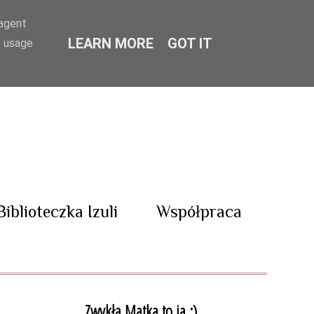
-agent
LEARN MORE
GOT IT
e usage
Biblioteczka Izuli
Współpraca
Zwykła Matka to ja :)