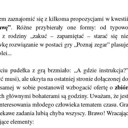
em zaznajomić się z kilkoma propozycjami w kwesti
awę”
. Różne przybierały one formy: od typow
z rodziny „zakuć – zapamiętać – starać się ni
ę rozwiązanie w postaci gry „Poznaj zegar” plasuj
ei...
ciu pudełka z grą brzmiało: „A gdzie instrukcja?
ć musi), ale ukryta na ostatniej stronie dołączonej d
zbió
 samej w sobie postanowił wzbogacić ofertę o
ych głównymi bohaterami są godziny. Uważam, że jes
interesowania młodego człowieka tematem czasu. Gr
iekawe zadania lubią chyba wszyscy. Brawo! Wracają
jące elementy: