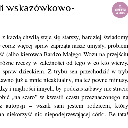
yli wskazówkowo-
11
SIERPNI
A 2016
z każdą chwilą staje się starszy, bardziej świadom
e coraz więcej spraw zaprząta nasze umysły, proble
ść (albo kierowca Bardzo Małego Wozu na przejści
i różne rzeczy w zależności od tego w co kto wierzy
 spraw dzieckiem. Z trybu sen przechodzić w try
n, dawno już u mnie nieaktualny, ma też pewne minusy
y i mądrości innych, by podczas zabawy nie straci
robić „na szaro” w kwestii czasu przeznaczonego n
z autopsji – wszak sam jestem rodzicem, któr
a niekorzyść nic niepodejrzewającej córki. Be tata