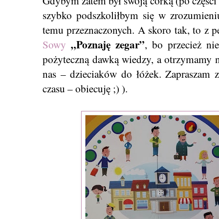
Gdybym zatem był swoją córką (po części o
szybko podszkoliłbym się w zrozumieni
temu przeznaczonych. A skoro tak, to z 
„Poznaję zegar”
Sowy
, bo przecież n
pożyteczną dawką wiedzy, a otrzymamy na
nas – dzieciaków do łóżek. Zapraszam z
czasu – obiecuję ;) ).