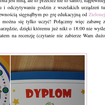
na jest mną, ale to przecież nie to samo), najpewnie
u i odczytywaniu godzin z wszelakich urządzeń t
pewnością sięgnąłbym po grę edukacyjną od
Zielone
ie można się tylko uczyć! Połączmy więc zabawę 
rzędzie, dzięki któremu już nikt o 18:00 nie wyśl
atem na recenzję (czytanie nie zabierze Wam duż