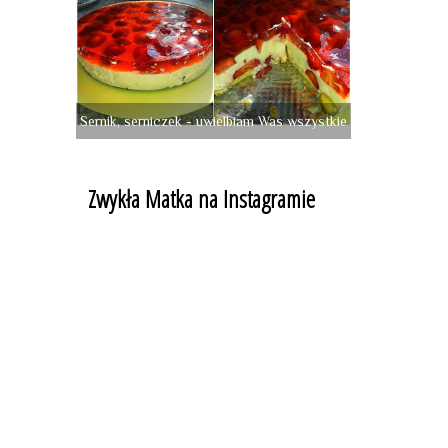
Sernik, serniczek - uwielbiam Was wszystkie
Zwykła Matka na Instagramie