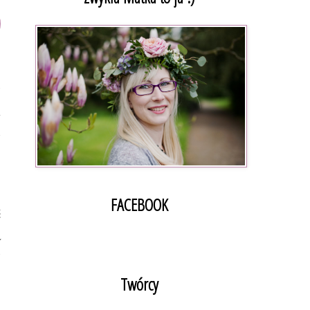
y
m
u
.
b
.
FACEBOOK
ć
a
y
!
Twórcy