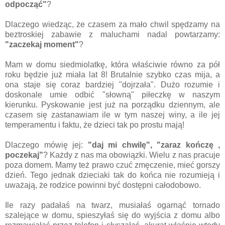
odpocząć"
?
Dlaczego wiedząc, że czasem za mało chwil spędzamy na
beztroskiej zabawie z maluchami nadal powtarzamy:
"zaczekaj moment"
?
Mam w domu siedmiolatkę, która właściwie równo za pół
roku będzie już miała lat 8! Brutalnie szybko czas mija, a
ona staje się coraz bardziej "dojrzała". Dużo rozumie i
doskonale umie odbić "słowną" piłeczkę w naszym
kierunku. Pyskowanie jest już na porządku dziennym, ale
czasem się zastanawiam ile w tym naszej winy, a ile jej
temperamentu i faktu, że dzieci tak po prostu mają!
Dlaczego mówię jej:
"daj mi chwilę", "zaraz kończę ,
poczekaj"
? Każdy z nas ma obowiązki. Wielu z nas pracuje
poza domem. Mamy też prawo czuć zmęczenie, mieć gorszy
dzień. Tego jednak dzieciaki tak do końca nie rozumieją i
uważają, że rodzice powinni być dostępni całodobowo.
Ile razy padałaś na twarz, musiałaś ogarnąć tornado
szalejące w domu, spieszyłaś się do wyjścia z domu albo