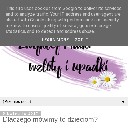
This site uses cookies from Google to deliver its services
and to analyze traffic. Your IP address and user-agent are
shared with Google along with performance and security
metrics to ensure quality of service, generate usage
statistics, and to detect and address abuse.
LEARN MORE
GOT IT
▼
5 kwietnia 2017
Dlaczego mówimy to dzieciom?