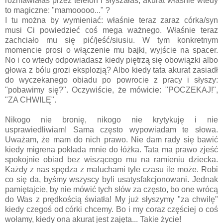
rozmawiałaś przez telefon i słyszałaś, akurat właśnie wtedy
to magiczne: "mamooooo..." ?
I tu można by wymieniać: właśnie teraz zaraz córka/syn
musi Ci powiedzieć coś mega ważnego. Właśnie teraz
zachciało mu się pić/jeść/siusiu. W tym konkretnym
momencie prosi o włączenie mu bajki, wyjście na spacer.
No i co wtedy odpowiadasz kiedy piętrzą się obowiązki albo
głowa z bólu grozi eksplozją? Albo kiedy tata akurat zasiadł
do wyczekanego obiadu po powrocie z pracy i słyszy:
"pobawimy się?". Oczywiście, że mówicie: "POCZEKAJ!",
"ZA CHWILĘ".
Nikogo nie bronię, nikogo nie krytykuję i nie
usprawiedliwiam! Sama często wypowiadam te słowa.
Uważam, że mam do nich prawo. Nie dam rady się bawić
kiedy migrena pokłada mnie do łóżka. Tata ma prawo zjeść
spokojnie obiad bez wiszącego mu na ramieniu dziecka.
Każdy z nas spędza z maluchami tyle czasu ile może. Robi
co się da, byśmy wszyscy byli usatysfakcjonowani. Jednak
pamiętajcie, by nie mówić tych słów za często, bo one wrócą
do Was z prędkością światła! My już słyszymy "za chwilę"
kiedy czegoś od córki chcemy. Bo i my coraz częściej o coś
wołamy, kiedy ona akurat jest zajęta... Takie życie!