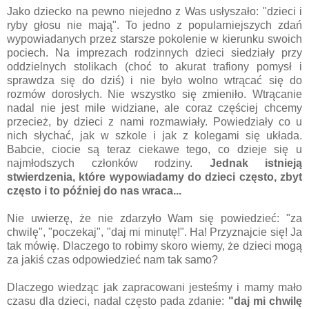
Jako dziecko na pewno niejedno z Was usłyszało: "dzieci i
ryby głosu nie mają". To jedno z popularniejszych zdań
wypowiadanych przez starsze pokolenie w kierunku swoich
pociech. Na imprezach rodzinnych dzieci siedziały przy
oddzielnych stolikach (choć to akurat trafiony pomysł i
sprawdza się do dziś) i nie było wolno wtrącać się do
rozmów dorosłych. Nie wszystko się zmieniło. Wtrącanie
nadal nie jest mile widziane, ale coraz częściej chcemy
przecież, by dzieci z nami rozmawiały. Powiedziały co u
nich słychać, jak w szkole i jak z kolegami się układa.
Babcie, ciocie są teraz ciekawe tego, co dzieje się u
najmłodszych członków rodziny.
Jednak istnieją
stwierdzenia, które wypowiadamy do dzieci często, zbyt
często i to później do nas wraca...
Nie uwierzę, że nie zdarzyło Wam się powiedzieć: "za
chwilę", "poczekaj", "daj mi minutę!". Ha! Przyznajcie się! Ja
tak mówię. Dlaczego to robimy skoro wiemy, że dzieci mogą
za jakiś czas odpowiedzieć nam tak samo?
Dlaczego wiedząc jak zapracowani jesteśmy i mamy mało
czasu dla dzieci, nadal często pada zdanie:
"daj mi chwilę