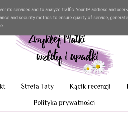
er its services and to analyze traffic. Your IP address and user
ance and security metrics to ensure quality of service, generat
e.
kt
Strefa Taty
Kącik recenzji
Polityka prywatności