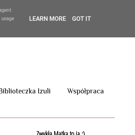
-agent
LEARN MORE
GOT IT
e usage
Biblioteczka Izuli
Współpraca
Zwykła Matka to ja :)