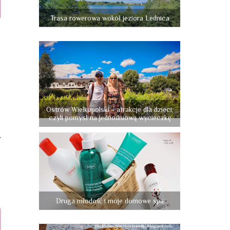
Trasa rowerowa wokół jeziora Lednica
a
u
e
a
a
Ostrów Wielkopolski - atrakcje dla dzieci,
czyli pomysł na jednodniową wycieczkę
.
w
e
a
Druga młodość i moje domowe spa