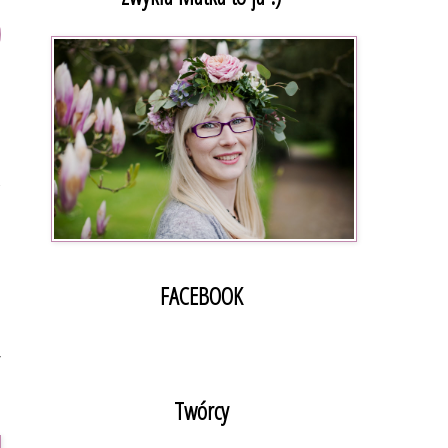
a
e
e
.
h
u
j
FACEBOOK
m
,
y
Twórcy