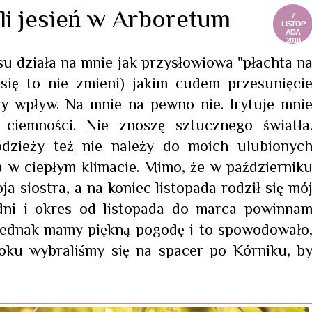
li jesień w Arboretum
7
LISTOP
ADA
2018
asu działa na mnie jak przysłowiowa "płachta n
 się to nie zmieni) jakim cudem przesunięci
ry wpływ. Na mnie na pewno nie. Irytuje mni
 ciemności. Nie znoszę sztucznego światła
odzieży też nie należy do moich ulubionyc
a w ciepłym klimacie. Mimo, że w październik
ja siostra, a na koniec listopada rodził się mó
 dni i okres od listopada do marca powinna
 jednak mamy piękną pogodę i to spowodowało
roku wybraliśmy się na spacer po Kórniku, b