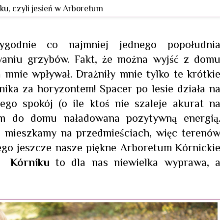
ku, czyli jesień w Arboretum
tygodnie co najmniej jednego popołudni
waniu grzybów. Fakt, że można wyjść z dom
 mnie wpływał. Drażniły mnie tylko te krótki
nika za horyzontem! Spacer po lesie działa n
ego spokój (o ile ktoś nie szaleje akurat n
am do domu naładowana pozytywną energią
e mieszkamy na przedmieściach, więc terenó
ego jeszcze nasze piękne Arboretum Kórnicki
m Kórniku
to dla nas niewielka wyprawa, 