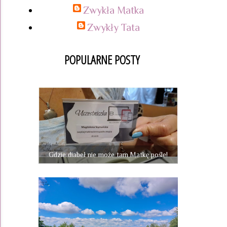
Zwykła Matka
Zwykły Tata
POPULARNE POSTY
Gdzie diabeł nie może tam Matkę pośle!