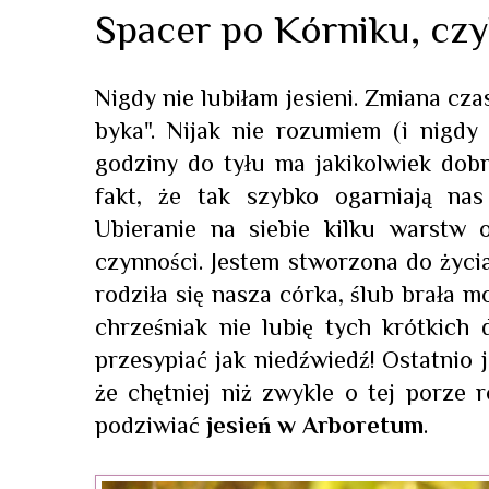
Spacer po Kórniku, czy
Nigdy nie lubiłam jesieni. Zmiana cz
byka". Nijak nie rozumiem (i nigdy
godziny do tyłu ma jakikolwiek dob
fakt, że tak szybko ogarniają nas
Ubieranie na siebie kilku warstw 
czynności. Jestem stworzona do życi
rodziła się nasza córka, ślub brała mo
chrześniak nie lubię tych krótkich
przesypiać jak niedźwiedź! Ostatnio
że chętniej niż zwykle o tej porze 
podziwiać
jesień w Arboretum
.