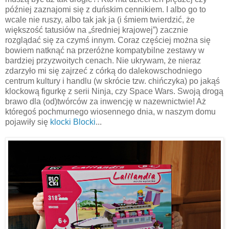
później zaznajomi się z duńskim cennikiem. I albo go to
wcale nie ruszy, albo tak jak ja (i śmiem twierdzić, że
większość tatusiów na „średniej krajowej”) zacznie
rozglądać się za czymś innym. Coraz częściej można się
bowiem natknąć na przeróżne kompatybilne zestawy w
bardziej przyzwoitych cenach. Nie ukrywam, że nieraz
zdarzyło mi się zajrzeć z córką do dalekowschodniego
centrum kultury i handlu (w skrócie tzw. chińczyka) po jakąś
klockową figurkę z serii Ninja, czy Space Wars. Swoją drogą
brawo dla (od)twórców za inwencję w nazewnictwie! Aż
któregoś pochmurnego wiosennego dnia, w naszym domu
pojawiły się
klocki Blocki
...