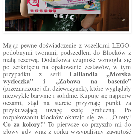
Mając pewne doświadczenie z wszelkimi LEGO-
podobnymi tworami, podszedłem do Blocków z
małą rezerwą. Dodatkowa czujność wzmogła się
po zerknięciu na opakowanie zestawów, w tym
Lalilandia „Morska
przypadku z serii
wycieczka” i „Zabawa na basenie”
(przeznaczonej dla dziewczynek), które wyglądały
niezwykle barwnie i solidnie. Kupuje się najpierw
oczami, stąd na starcie przyznaję punkt za
przykuwającą uwagę szatę graficzną. Po
rozpakowaniu klocków okazało się, że... „O rety!
Co za kolory!
” To pierwsze co przyszło mi do
głowy gdy wraz z córką wysypaliśmy zawartość