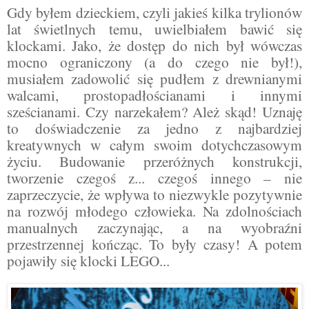
Gdy byłem dzieckiem, czyli jakieś kilka trylionów
lat świetlnych temu, uwielbiałem bawić się
klockami. Jako, że dostęp do nich był wówczas
mocno ograniczony (a do czego nie był!),
musiałem zadowolić się pudłem z drewnianymi
walcami, prostopadłościanami i innymi
sześcianami. Czy narzekałem? Ależ skąd! Uznaję
to doświadczenie za jedno z najbardziej
kreatywnych w całym swoim dotychczasowym
życiu. Budowanie przeróżnych konstrukcji,
tworzenie czegoś z... czegoś innego – nie
zaprzeczycie, że wpływa to niezwykle pozytywnie
na rozwój młodego człowieka. Na zdolnościach
manualnych zaczynając, a na wyobraźni
przestrzennej kończąc. To były czasy! A potem
pojawiły się klocki LEGO...