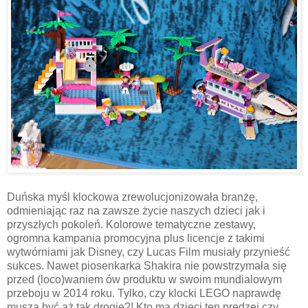
Duńska myśl klockowa zrewolucjonizowała branżę,
odmieniając raz na zawsze życie naszych dzieci jak i
przyszłych pokoleń. Kolorowe tematyczne zestawy,
ogromna kampania promocyjna plus licencje z takimi
wytwórniami jak Disney, czy Lucas Film musiały przynieść
sukces. Nawet piosenkarka Shakira nie powstrzymała się
przed (loco)waniem ów produktu w swoim mundialowym
przeboju w 2014 roku. Tylko, czy klocki LEGO naprawdę
muszą być aż tak drogie?! Kto ma dzieci ten prędzej czy