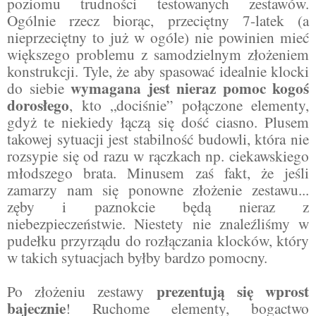
poziomu trudności testowanych zestawów.
Ogólnie rzecz biorąc, przeciętny 7-latek (a
nieprzeciętny to już w ogóle) nie powinien mieć
większego problemu z samodzielnym złożeniem
konstrukcji. Tyle, że aby spasować idealnie klocki
wymagana jest nieraz pomoc kogoś
do siebie
dorosłego
, kto „dociśnie” połączone elementy,
gdyż te niekiedy łączą się dość ciasno. Plusem
takowej sytuacji jest stabilność budowli, która nie
rozsypie się od razu w rączkach np. ciekawskiego
młodszego brata. Minusem zaś fakt, że jeśli
zamarzy nam się ponowne złożenie zestawu...
zęby i paznokcie będą nieraz z
niebezpieczeństwie. Niestety nie znaleźliśmy w
pudełku przyrządu do rozłączania klocków, który
w takich sytuacjach byłby bardzo pomocny.
prezentują się wprost
Po złożeniu zestawy
bajecznie
! Ruchome elementy, bogactwo