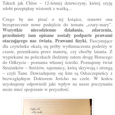
Takich jak Chloe – 12-letniej dziewczyny, której szyję
zdobi przepiękny wisiorek z ważką...
Czego by nie pisać o tej książce, stanowi ona
bezsprzecznie nowe podejście do tematu „czary-mary”.
Wszystkie niecodzienne działania, zdarzenia,
przedmioty tam opisane zostały podparte prawami
otaczającego nas świata. Prawami fizyki.
Fascynujące
dla czytelnika okażą się próby wytłumaczenia podróży w
czasie, przenikania przez materię, czy choćby latania. Z
wypiekami na policzkach śledzimy zatem drogę Horacego
do Odkrycia - poznania własnej ścieżki. Poznajemy świat
Strażników – Stróżów, tajemnicy, którą skrywają i strzegą
– czyli Tanu. Dowiadujemy się kim są Odszczepieńcy z
bezwzględnym Doktorem Jericho na czele. W końcu
uzyskujemy odpowiedź jaki wpływ na nasze poczynania
może mieć spojrzenie w przyszłość.