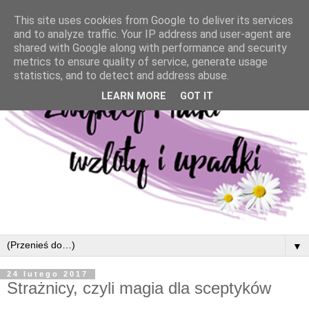
This site uses cookies from Google to deliver its services
and to analyze traffic. Your IP address and user-agent are
shared with Google along with performance and security
metrics to ensure quality of service, generate usage
statistics, and to detect and address abuse.
LEARN MORE
GOT IT
▼
24 lutego 2017
Strażnicy, czyli magia dla sceptyków