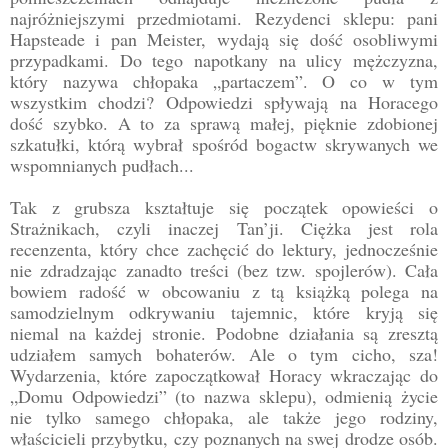
najróżniejszymi przedmiotami. Rezydenci sklepu: pani
Hapsteade i pan Meister, wydają się dość osobliwymi
przypadkami. Do tego napotkany na ulicy mężczyzna,
który nazywa chłopaka „partaczem”. O co w tym
wszystkim chodzi? Odpowiedzi spływają na Horacego
dość szybko. A to za sprawą małej, pięknie zdobionej
szkatułki, którą wybrał spośród bogactw skrywanych we
wspomnianych pudłach...
Tak z grubsza kształtuje się początek opowieści o
Strażnikach, czyli inaczej Tan’ji. Ciężka jest rola
recenzenta, który chce zachęcić do lektury, jednocześnie
nie zdradzając zanadto treści (bez tzw. spojlerów). Cała
bowiem radość w obcowaniu z tą książką polega na
samodzielnym odkrywaniu tajemnic, które kryją się
niemal na każdej stronie. Podobne działania są zresztą
udziałem samych bohaterów. Ale o tym cicho, sza!
Wydarzenia, które zapoczątkował Horacy wkraczając do
„Domu Odpowiedzi” (to nazwa sklepu), odmienią życie
nie tylko samego chłopaka, ale także jego rodziny,
właścicieli przybytku, czy poznanych na swej drodze osób.