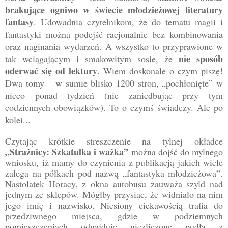
brakujące ogniwo w świecie młodzieżowej literatury
fantasy
. Udowadnia czytelnikom, że do tematu magii i
fantastyki można podejść racjonalnie bez kombinowania
oraz naginania wydarzeń. A wszystko to przyprawione w
nie sposób
tak wciągającym i smakowitym sosie, że
oderwać się od lektury
. Wiem doskonale o czym piszę!
Dwa tomy – w sumie blisko 1200 stron, „pochłonięte” w
nieco ponad tydzień (nie zaniedbując przy tym
codziennych obowiązków). To o czymś świadczy. Ale po
kolei...
Czytając krótkie streszczenie na tylnej okładce
„Strażnicy: Szkatułka i ważka”
można dojść do mylnego
wniosku, iż mamy do czynienia z publikacją jakich wiele
zalega na półkach pod nazwą „fantastyka młodzieżowa”.
Nastolatek Horacy, z okna autobusu zauważa szyld nad
jednym ze sklepów. Mógłby przysiąc, że widniało na nim
jego imię i nazwisko. Niesiony ciekawością trafia do
przedziwnego miejsca, gdzie w podziemnych
pomieszczeniach odnajduje niezliczone pudła z