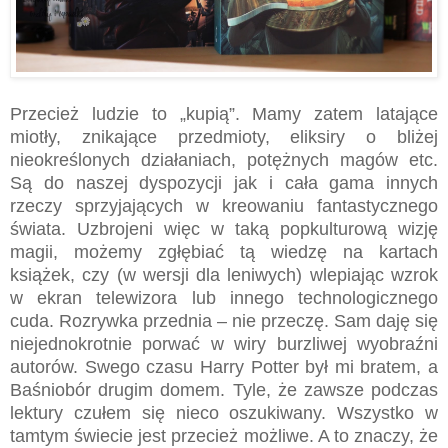
Przecież ludzie to „kupią”. Mamy zatem latające
miotły, znikające przedmioty, eliksiry o bliżej
nieokreślonych działaniach, potężnych magów etc.
Są do naszej dyspozycji jak i cała gama innych
rzeczy sprzyjających w kreowaniu fantastycznego
świata. Uzbrojeni więc w taką popkulturową wizję
magii, możemy zgłębiać tą wiedzę na kartach
książek, czy (w wersji dla leniwych) wlepiając wzrok
w ekran telewizora lub innego technologicznego
cuda. Rozrywka przednia – nie przeczę. Sam daję się
niejednokrotnie porwać w wiry burzliwej wyobraźni
autorów. Swego czasu Harry Potter był mi bratem, a
Baśniobór drugim domem. Tyle, że zawsze podczas
lektury czułem się nieco oszukiwany. Wszystko w
tamtym świecie jest przecież możliwe. A to znaczy, że