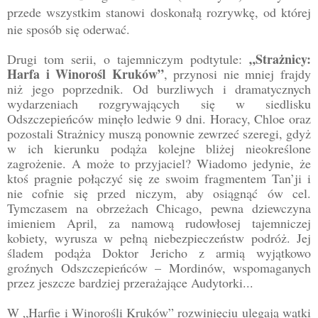
przede wszystkim stanowi doskonałą rozrywkę, od której
nie sposób się oderwać.
„Strażnicy:
Drugi tom serii, o tajemniczym podtytule:
Harfa i Winorośl Kruków”
, przynosi nie mniej frajdy
niż jego poprzednik. Od burzliwych i dramatycznych
wydarzeniach rozgrywających się w siedlisku
Odszczepieńców minęło ledwie 9 dni. Horacy, Chloe oraz
pozostali Strażnicy muszą ponownie zewrzeć szeregi, gdyż
w ich kierunku podąża kolejne bliżej nieokreślone
zagrożenie. A może to przyjaciel? Wiadomo jedynie, że
ktoś pragnie połączyć się ze swoim fragmentem Tan’ji i
nie cofnie się przed niczym, aby osiągnąć ów cel.
Tymczasem na obrzeżach Chicago, pewna dziewczyna
imieniem April, za namową rudowłosej tajemniczej
kobiety, wyrusza w pełną niebezpieczeństw podróż. Jej
śladem podąża Doktor Jericho z armią wyjątkowo
groźnych Odszczepieńców – Mordinów, wspomaganych
przez jeszcze bardziej przerażające Audytorki...
W „Harfie i Winorośli Kruków” rozwinięciu ulegają wątki