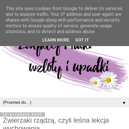
This site uses cookies from Google to deliver its services
and to analyze traffic. Your IP address and user-agent are
shared with Google along with performance and security
metrics to ensure quality of service, generate usage
statistics, and to detect and address abuse.
LEARN MORE
GOT IT
▼
11 września 2015
Zwierzaki rządzą, czyli leśna lekcja
wychowania