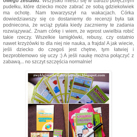
owego zestawu
. Wszystko mieści się w bardzo poręcznym
pudełku, które dziecko może zabrać ze sobą gdziekolwiek
ma ochotę. Nam towarzyszył na wakacjach. Córka
dowiedziawszy się co dostaniemy do recenzji była tak
podniecona, że wciąż pytała kiedy zaczniemy te zadania
rozwiązywać. Znam córkę i wiem, że wprost uwielbia robić
takie rzeczy. Wszelkie łamigłówki, rebusy, czy ostatnio
nawet krzyżówki to dla niej nie nauka, a frajda! A jak wiecie,
jeśli dziecko do czegoś jest chętne, tym łatwiej i
bezproblemowo się uczy :) A jeśli naukę można połączyć z
zabawą... no szczyt szczęścia normalnie!