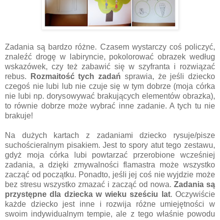
Zadania są bardzo różne. Czasem wystarczy coś policzyć,
znaleźć drogę w labiryncie, pokolorować obrazek według
wskazówek, czy też zabawić się w szyfranta i rozwiązać
rebus.
Rozmaitość tych zadań
sprawia, że jeśli dziecko
czegoś nie lubi lub nie czuje się w tym dobrze (moja córka
nie lubi np. dorysowywać brakujących elementów obrazka),
to równie dobrze może wybrać inne zadanie. A tych tu nie
brakuje!
Na dużych kartach z zadaniami dziecko rysuje/pisze
suchościeralnym pisakiem. Jest to spory atut tego zestawu,
gdyż moja córka lubi powtarzać przerobione wcześniej
zadania, a dzięki zmywalności flamastra może wszystko
zacząć od początku. Ponadto, jeśli jej coś nie wyjdzie może
bez stresu wszystko zmazać i zacząć od nowa.
Zadania są
przystępne dla dziecka w wieku sześciu lat
. Oczywiście
każde dziecko jest inne i rozwija różne umiejętności w
swoim indywidualnym tempie, ale z tego właśnie powodu