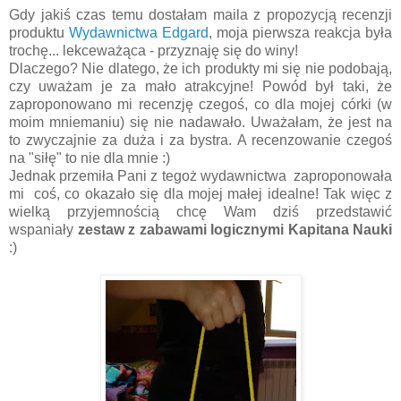
Gdy jakiś czas temu dostałam maila z propozycją recenzji
produktu
Wydawnictwa Edgard
, moja pierwsza reakcja była
trochę... lekceważąca - przyznaję się do winy!
Dlaczego? Nie dlatego, że ich produkty mi się nie podobają,
czy uważam je za mało atrakcyjne! Powód był taki, że
zaproponowano mi recenzję czegoś, co dla mojej córki (w
moim mniemaniu) się nie nadawało. Uważałam, że jest na
to zwyczajnie za duża i za bystra. A recenzowanie czegoś
na "siłę" to nie dla mnie :)
Jednak przemiła Pani z tegoż wydawnictwa zaproponowała
mi coś, co okazało się dla mojej małej idealne! Tak więc z
wielką przyjemnością chcę Wam dziś przedstawić
wspaniały
zestaw z zabawami logicznymi Kapitana Nauki
:)