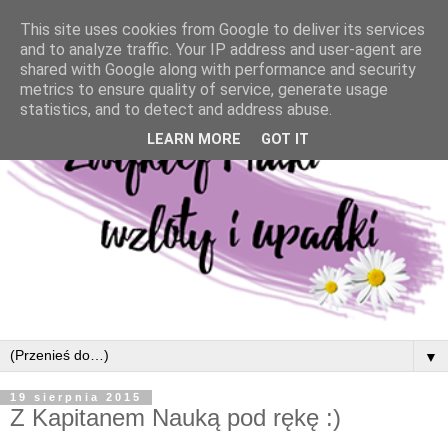
This site uses cookies from Google to deliver its services
and to analyze traffic. Your IP address and user-agent are
shared with Google along with performance and security
metrics to ensure quality of service, generate usage
statistics, and to detect and address abuse.
LEARN MORE
GOT IT
▼
19 sierpnia 2015
Z Kapitanem Nauką pod rękę :)