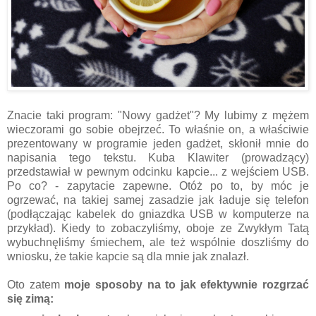
Znacie taki program: "Nowy gadżet"? My lubimy z mężem
wieczorami go sobie obejrzeć. To właśnie on, a właściwie
prezentowany w programie jeden gadżet, skłonił mnie do
napisania tego tekstu. Kuba Klawiter (prowadzący)
przedstawiał w pewnym odcinku kapcie... z wejściem USB.
Po co? - zapytacie zapewne. Otóż po to, by móc je
ogrzewać, na takiej samej zasadzie jak ładuje się telefon
(podłączając kabelek do gniazdka USB w komputerze na
przykład). Kiedy to zobaczyliśmy, oboje ze Zwykłym Tatą
wybuchnęliśmy śmiechem, ale też wspólnie doszliśmy do
wniosku, że takie kapcie są dla mnie jak znalazł.
Oto zatem
moje sposoby na to jak efektywnie rozgrzać
się zimą: