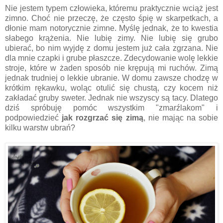
Nie jestem typem człowieka, któremu praktycznie wciąż jest
zimno. Choć nie przeczę, że często śpię w skarpetkach, a
dłonie mam notorycznie zimne. Myślę jednak, że to kwestia
słabego krążenia. Nie lubię zimy. Nie lubię się grubo
ubierać, bo nim wyjdę z domu jestem już cała zgrzana. Nie
dla mnie czapki i grube płaszcze. Zdecydowanie wolę lekkie
stroje, które w żaden sposób nie krępują mi ruchów. Zimą
jednak trudniej o lekkie ubranie. W domu zawsze chodzę w
krótkim rękawku, woląc otulić się chustą, czy kocem niż
zakładać gruby sweter. Jednak nie wszyscy są tacy. Dlatego
dziś spróbuję pomóc wszystkim "zmarźlakom" i
podpowiedzieć
jak rozgrzać się zimą
, nie mając na sobie
kilku warstw ubrań?