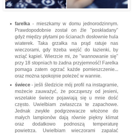
farelka
- mieszkamy w domu jednorodzinnym.
Prawdopodobnie został on źle "poskładany"
gdyż między płytami po ścianach dosłownie hula
wiaterek. Taka grzałka na prąd ratuje nas
wieczorami, gdy trzeba wejść do łazienki, by
wziąć kąpiel. Wierzcie mi, że "wannowanie się"
przy 18 stopniach to żadna przyjemność! Farelka
pomaga zatem ogrzać każde pomieszczenie...
oraz można spokojnie poleżeć w wannie.
świece
- jeśli śledzicie mój profil na instagramie,
możecie zauważyć, że począwszy od jesieni,
wszelakie świece pojawiają się u mnie dość
często. Uwielbiam zwłaszcza te zapachowe.
Jednak zwykłe podgrzewacze włożone do
małych lampionów dają równie piękny klimat
oraz dodatkowo podnoszą temperaturę
powietrza. Uwielbiam wieczorami zapalać