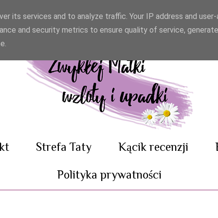
er its services and to analyze traffic. Your IP address and user
ance and security metrics to ensure quality of service, generat
e.
kt
Strefa Taty
Kącik recenzji
Polityka prywatności