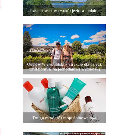
Trasa rowerowa wokół jeziora Lednica
s
i
-
.
e
Ostrów Wielkopolski - atrakcje dla dzieci,
czyli pomysł na jednodniową wycieczkę
ę
i
s
,
Druga młodość i moje domowe spa