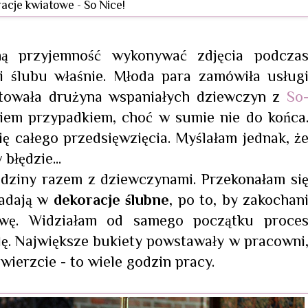
acje kwiatowe - So Nice!
ną przyjemność wykonywać zdjęcia podcza
i ślubu właśnie. Młoda para zamówiła usług
entowała drużyna wspaniałych dziewczyn z
So
kiem przypadkiem, choć w sumie nie do końca
ę całego przedsięwzięcia. Myślałam jednak, ż
błędzie...
odziny razem z dziewczynami. Przekonałam si
ładają w
dekoracje ślubne
, po to, by zakochan
awę. Widziałam od samego początku proce
lę. Największe bukiety powstawały w pracowni
ierzcie - to wiele godzin pracy.