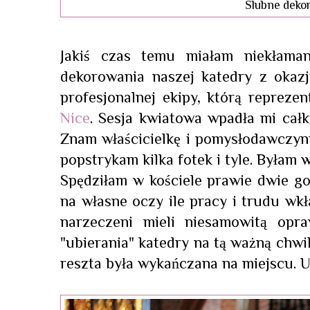
Ślubne dekor
Jakiś czas temu miałam niekłama
dekorowania naszej katedry z okazj
profesjonalnej ekipy, którą reprez
Nice
. Sesja kwiatowa wpadła mi cał
Znam właścicielkę i pomysłodawczyni
popstrykam kilka fotek i tyle. Byłam w 
Spędziłam w kościele prawie dwie g
na własne oczy ile pracy i trudu wk
narzeczeni mieli niesamowitą opr
"ubierania" katedry na tą ważną chwi
reszta była wykańczana na miejscu. Uw