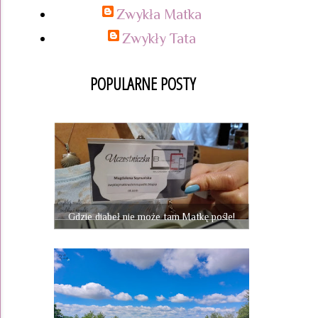
Zwykła Matka
Zwykły Tata
POPULARNE POSTY
Gdzie diabeł nie może tam Matkę pośle!