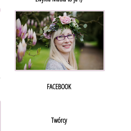
e
m
j
e
,
o
y
FACEBOOK
Twórcy