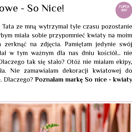
owe - So Nice!
7 LIPCA
2017
kły Tata ze mną wytrzymał tyle czasu pozostani
ybym miała sobie przypomnieć kwiaty na moi
m zerknąć na zdjęcia. Pamiętam jedynie swó
dał w tym ważnym dla nas dniu kościół... ni
laczego tak się stało? Otóż nie miałam ekipy
ła. Nie zamawiałam dekoracji kwiatowej d
ję. Dlaczego?
Poznałam markę So nice - kwiat