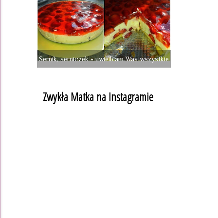
Sernik, serniczek - uwielbiam Was wszystkie
Zwykła Matka na Instagramie