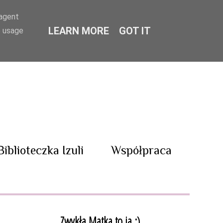
-agent
LEARN MORE
GOT IT
e usage
Biblioteczka Izuli
Współpraca
Zwykła Matka to ja :)