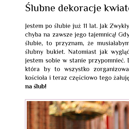
Ślubne dekoracje kwiat
Jestem po ślubie już 11 lat. Jak Zwy
chyba na zawsze jego tajemnicą! Gd
ślubie, to przyznam, że musiałaby
ślubny bukiet. Natomiast jak wyglą
jestem sobie w stanie przypomnieć. D
która by to wszystko zorganizowa
kościoła i teraz częściowo tego żału
na ślub!