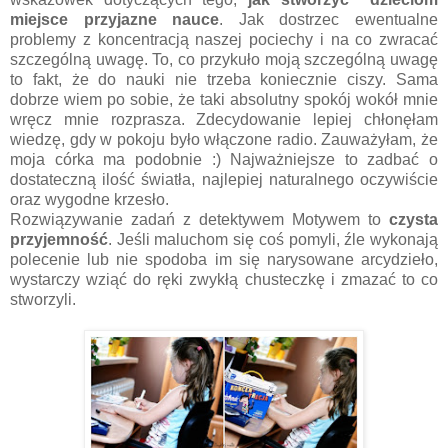
miejsce przyjazne nauce
. Jak dostrzec ewentualne
problemy z koncentracją naszej pociechy i na co zwracać
szczególną uwagę. To, co przykuło moją szczególną uwagę
to fakt, że do nauki nie trzeba koniecznie ciszy. Sama
dobrze wiem po sobie, że taki absolutny spokój wokół mnie
wręcz mnie rozprasza. Zdecydowanie lepiej chłonęłam
wiedzę, gdy w pokoju było włączone radio. Zauważyłam, że
moja córka ma podobnie :) Najważniejsze to zadbać o
dostateczną ilość światła, najlepiej naturalnego oczywiście
oraz wygodne krzesło.
Rozwiązywanie zadań z detektywem Motywem to
czysta
przyjemność
. Jeśli maluchom się coś pomyli, źle wykonają
polecenie lub nie spodoba im się narysowane arcydzieło,
wystarczy wziąć do ręki zwykłą chusteczkę i zmazać to co
stworzyli.