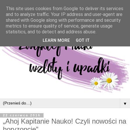
This site uses cookies from Google to deliver its services
and to analyze traffic. Your IP address and user-agent are
shared with Google along with performance and security
metrics to ensure quality of service, generate usage
statistics, and to detect and address abuse.
LEARN MORE
GOT IT
▼
22 czerwca 2016
„Ahoj Kapitanie Nauko! Czyli nowości na
horyzoncie”