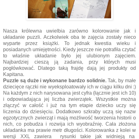
Nasza królewna uwielbia zarówno kolorowanie jak i
układanie puzzli. Aczkolwiek oba te zajęcia zostały nieco
wyparte przez książki. To jednak kwestia wieku i
posiadanych umiejętności. Kiedy jeszcze nie potrafiła czytać
to właśnie układanie było jej ulubionym zajęciem.
Najbardziej cieszą ją zadania, przy których musi
pogłówkować. Dlatego taką frajdę dają jej produkty od
Kapitana.
Puzzle są duże i wykonane bardzo solidnie.
Tak, by małe
dziecięce rączki nie wyeksploatowały ich w ciągu kilku dni :)
Na każdym z nich narysowana jest cyfra (łącznie jest ich 10)
i odpowiadająca jej liczba zwierzątek. Wszystkie można
złączyć w całość i już na tym etapie dziecko uczy się
liczenia do dziesięciu. Dodatkowo szkraby uczą się nazw
egzotycznych zwierząt i mają możliwość tworzenia historii o
nich, co pobudza i rozwija ich wyobraźnię. Cała złożona
układanka ma prawie metr długości. Kolorowanka z kolei w
wersji XXL zawiera rysunki takie jak widnieją na