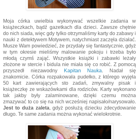
Moja córka uwielbia wykonywać wszelkie zadania w
książeczkach, bądź gazetkach dla dzieci. Zawsze chętnie
do nich siada, więc gdy tylko otrzymaliśmy karty do zabawy i
nauki z detektywem Motywem, natychmiast zaczęła działać.
Musze Wam powiedzieć, że przydały się fantastycznie, gdyż
w tym okresie mieliśmy malowanie pokoju i trzeba było
młodą czymś zająć. Wszystkie książki i zabawki leżały
złożone w stercie i bidula nie miała się co robić. Z pomocą
przyszedł niezawodny
Kapitan Nauka
. Nadał się
znakomicie. Córka rozpakowała pudełko, z którego wyjęła
50 kart zawierających sto zadań, zmywalny pisak i
książeczkę ze wskazówkami dla rodziców. Karty wykonano
tak jakby były zalaminowane, dzięki czemu można
zmazywać to co się na nich wcześniej napisało/narysowało.
Jest to duża zaleta
, gdyż posłużą dziecku zdecydowanie
długo. Te same zadania można wykonać wielokrotnie.